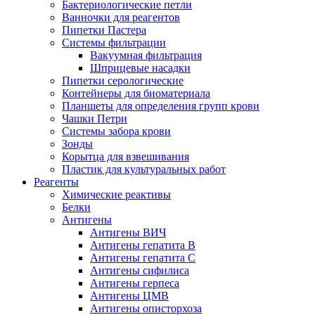
Бактериологические петли
Ванночки для реагентов
Пипетки Пастера
Системы фильтрации
Вакуумная фильтрация
Шприцевые насадки
Пипетки серологические
Контейнеры для биоматериала
Планшеты для определения групп крови
Чашки Петри
Системы забора крови
Зонды
Корытца для взвешивания
Пластик для культуральных работ
Реагенты
Химические реактивы
Белки
Антигены
Антигены ВИЧ
Антигены гепатита B
Антигены гепатита C
Антигены сифилиса
Антигены герпеса
Антигены ЦМВ
Антигены описторхоза