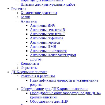
Корытца для взвешивания
Пластик для культуральных работ
Реагенты
Химические реактивы
Белки
Антигены
Антигены ВИЧ
Антигены гепатита B
Антигены гепатита C
Антигены сифилиса
Антигены герпеса
Антигены ЦМВ
Антигены описторхоза
Антигены Helicobacter pylori
Другое
Конъюгаты
Ферменты
ДНК-криминалистика
Реактивы и реагенты
Идентификация личности и установление
родства
Оборудование для ДНК-криминалистики
Оборудование общелабораторное для ДНК-
криминалистики
Оборудование для ПЦР