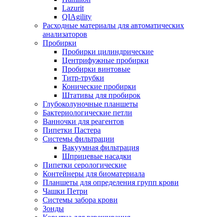
Lazurit
QIAgility
Расходные материалы для автоматических
анализаторов
Пробирки
Пробирки цилиндрические
Центрифужные пробирки
Пробирки винтовые
Титр-трубки
Конические пробирки
Штативы для пробирок
Глубоколуночные планшеты
Бактериологические петли
Ванночки для реагентов
Пипетки Пастера
Системы фильтрации
Вакуумная фильтрация
Шприцевые насадки
Пипетки серологические
Контейнеры для биоматериала
Планшеты для определения групп крови
Чашки Петри
Системы забора крови
Зонды