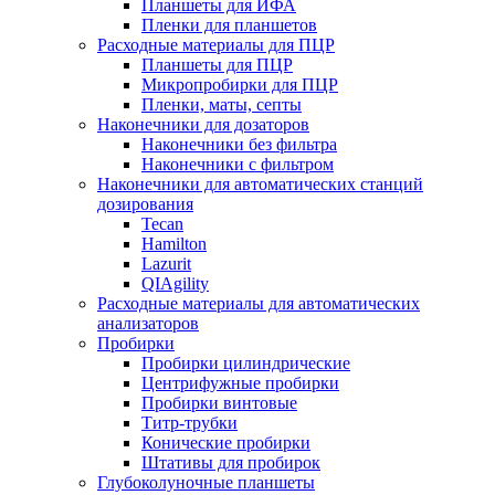
Планшеты для ИФА
Пленки для планшетов
Расходные материалы для ПЦР
Планшеты для ПЦР
Микропробирки для ПЦР
Пленки, маты, септы
Наконечники для дозаторов
Наконечники без фильтра
Наконечники с фильтром
Наконечники для автоматических станций
дозирования
Tecan
Hamilton
Lazurit
QIAgility
Расходные материалы для автоматических
анализаторов
Пробирки
Пробирки цилиндрические
Центрифужные пробирки
Пробирки винтовые
Титр-трубки
Конические пробирки
Штативы для пробирок
Глубоколуночные планшеты