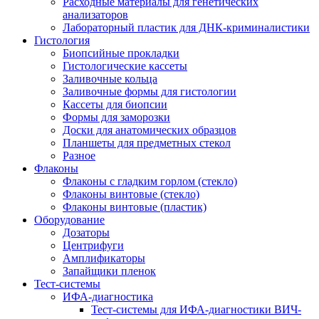
Расходные материалы для генетических
анализаторов
Лабораторный пластик для ДНК-криминалистики
Гистология
Биопсийные прокладки
Гистологические кассеты
Заливочные кольца
Заливочные формы для гистологии
Кассеты для биопсии
Формы для заморозки
Доски для анатомических образцов
Планшеты для предметных стекол
Разное
Флаконы
Флаконы с гладким горлом (стекло)
Флаконы винтовые (стекло)
Флаконы винтовые (пластик)
Оборудование
Дозаторы
Центрифуги
Амплификаторы
Запайщики пленок
Тест-системы
ИФА-диагностика
Тест-системы для ИФА-диагностики ВИЧ-