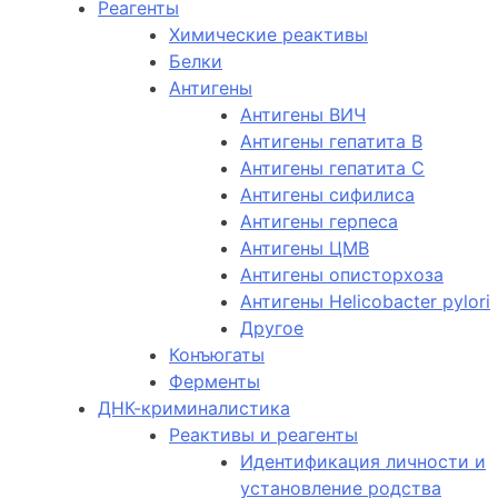
Реагенты
Химические реактивы
Белки
Антигены
Антигены ВИЧ
Антигены гепатита B
Антигены гепатита C
Антигены сифилиса
Антигены герпеса
Антигены ЦМВ
Антигены описторхоза
Антигены Helicobacter pylori
Другое
Конъюгаты
Ферменты
ДНК-криминалистика
Реактивы и реагенты
Идентификация личности и
установление родства