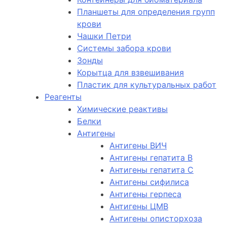
Планшеты для определения групп
крови
Чашки Петри
Системы забора крови
Зонды
Корытца для взвешивания
Пластик для культуральных работ
Реагенты
Химические реактивы
Белки
Антигены
Антигены ВИЧ
Антигены гепатита B
Антигены гепатита C
Антигены сифилиса
Антигены герпеса
Антигены ЦМВ
Антигены описторхоза