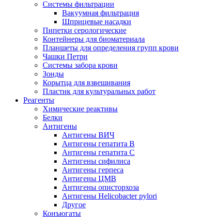
Системы фильтрации
Вакуумная фильтрация
Шприцевые насадки
Пипетки серологические
Контейнеры для биоматериала
Планшеты для определения групп крови
Чашки Петри
Системы забора крови
Зонды
Корытца для взвешивания
Пластик для культуральных работ
Реагенты
Химические реактивы
Белки
Антигены
Антигены ВИЧ
Антигены гепатита B
Антигены гепатита C
Антигены сифилиса
Антигены герпеса
Антигены ЦМВ
Антигены описторхоза
Антигены Helicobacter pylori
Другое
Конъюгаты