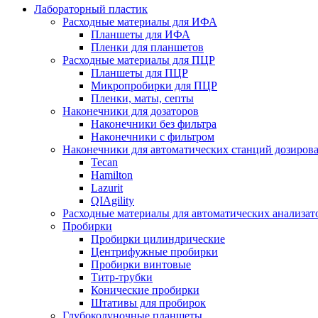
Лабораторный пластик
Расходные материалы для ИФА
Планшеты для ИФА
Пленки для планшетов
Расходные материалы для ПЦР
Планшеты для ПЦР
Микропробирки для ПЦР
Пленки, маты, септы
Наконечники для дозаторов
Наконечники без фильтра
Наконечники с фильтром
Наконечники для автоматических станций дозиров
Tecan
Hamilton
Lazurit
QIAgility
Расходные материалы для автоматических анализат
Пробирки
Пробирки цилиндрические
Центрифужные пробирки
Пробирки винтовые
Титр-трубки
Конические пробирки
Штативы для пробирок
Глубоколуночные планшеты