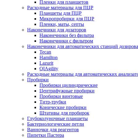
Пленки для планшетов
Расходные материалы для ПЦР
Планшеты для ПЦР
Микропробирки для ПЦР
Пленки, маты, септы
Наконечники для дозаторов
Наконечники без фильтра
Наконечники с фильтром
Наконечники для автоматических станций дозиров
Tecan
Hamilton
Lazurit
QIAgility
Расходные материалы для автоматических анализат
Пробирки
Пробирки цилиндрические
Центрифужные пробирки
Пробирки винтовые
Титр-трубки
Конические пробирки
Штативы для пробирок
Глубоколуночные планшеты
Бактериологические петли
Ванночки для реагентов
Пипетки Пастера