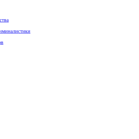
ства
риминалистики
ов