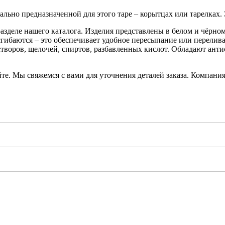
льно предназначенной для этого таре – корытцах или тарелках. 
азделе нашего каталога. Изделия представлены в белом и чёрном
сгибаются – это обеспечивает удобное пересыпание или перелив
створов, щелочей, спиртов, разбавленных кислот. Обладают ант
айте. Мы свяжемся с вами для уточнения деталей заказа. Компан