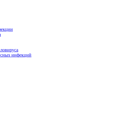
фекции
а
аловируса
усных инфекций