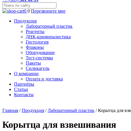
0
0
Перезвоните мне
Продукция
Лабораторный пластик
Реагенты
ДНК-криминалистика
Гистология
Флаконы
Оборудование
Тест-системы
Пакеты
Силикагель
О компании
Оплата и доставка
Партнёры
Статьи
Контакты
Главная
/
Продукция
/
Лабораторный пластик
/
Корытца для вз
Корытца для взвешивания