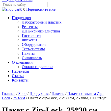
0
0
Перезвоните мне
Продукция
Лабораторный пластик
Реагенты
ДНК-криминалистика
Гистология
Флаконы
Оборудование
Тест-системы
Пакеты
Силикагель
О компании
Оплата и доставка
Партнёры
Статьи
Контакты
Главная
/
Shop
/
Продукция
/
Пакеты
/
Пакеты с замком Zip-
Lock
/
25 мкм
/
Пакет с Zip-Lock, 25*30 см, 25 мкм, 100 шт/уп
Пакет с Zip-Lock, 25*30 см,