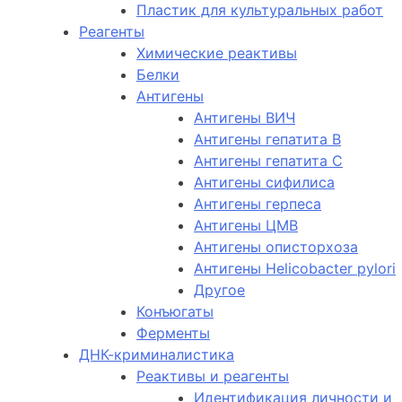
Пластик для культуральных работ
Реагенты
Химические реактивы
Белки
Антигены
Антигены ВИЧ
Антигены гепатита B
Антигены гепатита C
Антигены сифилиса
Антигены герпеса
Антигены ЦМВ
Антигены описторхоза
Антигены Helicobacter pylori
Другое
Конъюгаты
Ферменты
ДНК-криминалистика
Реактивы и реагенты
Идентификация личности и