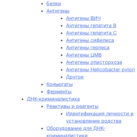
Белки
Антигены
Антигены ВИЧ
Антигены гепатита B
Антигены гепатита C
Антигены сифилиса
Антигены герпеса
Антигены ЦМВ
Антигены описторхоза
Антигены Helicobacter pylori
Другое
Конъюгаты
Ферменты
ДНК-криминалистика
Реактивы и реагенты
Идентификация личности и
установление родства
Оборудование для ДНК-
криминалистики