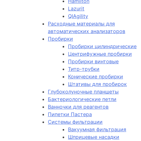
Hamilton
Lazurit
QIAgility
Расходные материалы для
автоматических анализаторов
Пробирки
Пробирки цилиндрические
Центрифужные пробирки
Пробирки винтовые
Титр-трубки
Конические пробирки
Штативы для пробирок
Глубоколуночные планшеты
Бактериологические петли
Ванночки для реагентов
Пипетки Пастера
Системы фильтрации
Вакуумная фильтрация
Шприцевые насадки