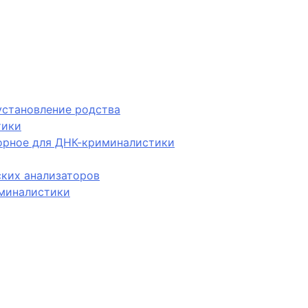
установление родства
тики
орное для ДНК-криминалистики
ских анализаторов
иминалистики