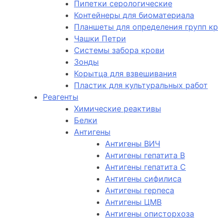
Пипетки серологические
Контейнеры для биоматериала
Планшеты для определения групп к
Чашки Петри
Системы забора крови
Зонды
Корытца для взвешивания
Пластик для культуральных работ
Реагенты
Химические реактивы
Белки
Антигены
Антигены ВИЧ
Антигены гепатита B
Антигены гепатита C
Антигены сифилиса
Антигены герпеса
Антигены ЦМВ
Антигены описторхоза