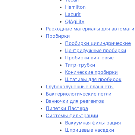
Hamilton
Lazurit
QIAgility
Расходные материалы для автомати
Пробирки
Пробирки цилиндрические
Центрифужные пробирки
Пробирки винтовые
Титр-трубки
Конические пробирки
Штативы для пробирок
Глубоколуночные планшеты
Бактериологические петли
Ванночки для реагентов
Пипетки Пастера
Системы фильтрации
Вакуумная фильтрация
Шприцевые насадки