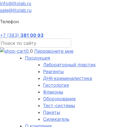
info@litolab.ru
sale@litolab.ru
Телефон
+7 (383)
381 00 93
0
0
Перезвоните мне
Продукция
Лабораторный пластик
Реагенты
ДНК-криминалистика
Гистология
Флаконы
Оборудование
Тест-системы
Пакеты
Силикагель
О компании