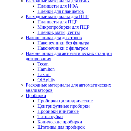
Расходные материалы для ИФА
Планшеты для ИФА
Пленки для планшетов
Расходные материалы для ПЦР
Планшеты для ПЦР
Микропробирки для ПЦР
Пленки, маты, септы
Наконечники для дозаторов
Наконечники без фильтра
Наконечники с фильтром
Наконечники для автоматических станций
дозирования
Tecan
Hamilton
Lazurit
QIAgility
Расходные материалы для автоматических
анализаторов
Пробирки
Пробирки цилиндрические
Центрифужные пробирки
Пробирки винтовые
Титр-трубки
Конические пробирки
Штативы для пробирок