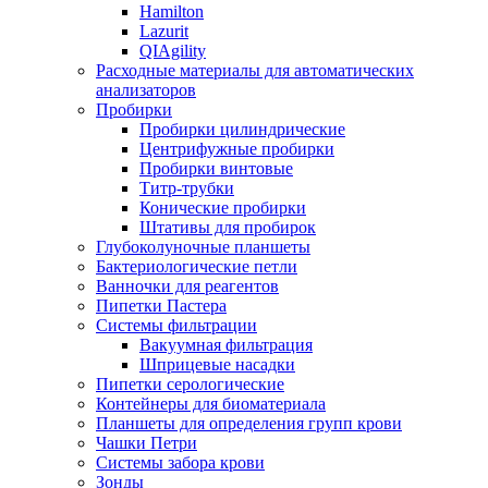
Hamilton
Lazurit
QIAgility
Расходные материалы для автоматических
анализаторов
Пробирки
Пробирки цилиндрические
Центрифужные пробирки
Пробирки винтовые
Титр-трубки
Конические пробирки
Штативы для пробирок
Глубоколуночные планшеты
Бактериологические петли
Ванночки для реагентов
Пипетки Пастера
Системы фильтрации
Вакуумная фильтрация
Шприцевые насадки
Пипетки серологические
Контейнеры для биоматериала
Планшеты для определения групп крови
Чашки Петри
Системы забора крови
Зонды