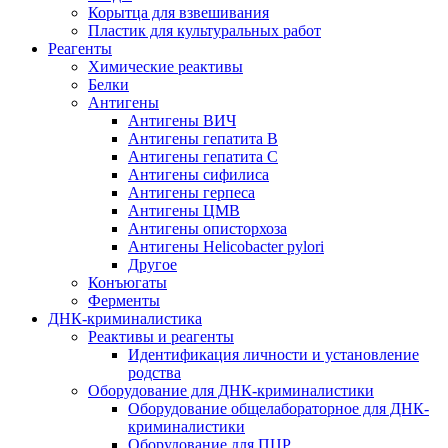
Корытца для взвешивания
Пластик для культуральных работ
Реагенты
Химические реактивы
Белки
Антигены
Антигены ВИЧ
Антигены гепатита B
Антигены гепатита C
Антигены сифилиса
Антигены герпеса
Антигены ЦМВ
Антигены описторхоза
Антигены Helicobacter pylori
Другое
Конъюгаты
Ферменты
ДНК-криминалистика
Реактивы и реагенты
Идентификация личности и установление
родства
Оборудование для ДНК-криминалистики
Оборудование общелабораторное для ДНК-
криминалистики
Оборудование для ПЦР