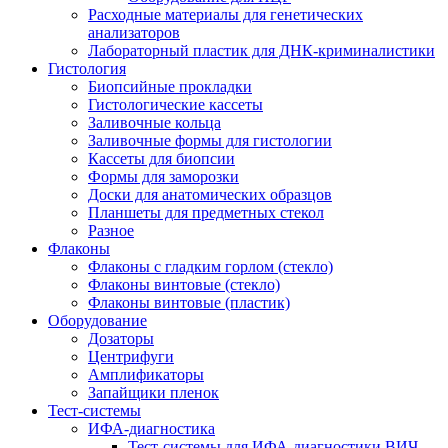
Расходные материалы для генетических
анализаторов
Лабораторный пластик для ДНК-криминалистики
Гистология
Биопсийные прокладки
Гистологические кассеты
Заливочные кольца
Заливочные формы для гистологии
Кассеты для биопсии
Формы для заморозки
Доски для анатомических образцов
Планшеты для предметных стекол
Разное
Флаконы
Флаконы с гладким горлом (стекло)
Флаконы винтовые (стекло)
Флаконы винтовые (пластик)
Оборудование
Дозаторы
Центрифуги
Амплификаторы
Запайщики пленок
Тест-системы
ИФА-диагностика
Тест-системы для ИФА-диагностики ВИЧ-