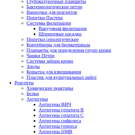
Глубоколуночные планшеты
Бактериологические петли
Ванночки для реагентов
Пипетки Пастера
Системы фильтрации
Вакуумная фильтрация
Шприцевые насадки
Пипетки серологические
Контейнеры для биоматериала
Планшеты для определения групп крови
Чашки Петри
Системы забора крови
Зонды
Корытца для взвешивания
Пластик для культуральных работ
Реагенты
Химические реактивы
Белки
Антигены
Антигены ВИЧ
Антигены гепатита B
Антигены гепатита C
Антигены сифилиса
Антигены герпеса
Антигены ЦМВ