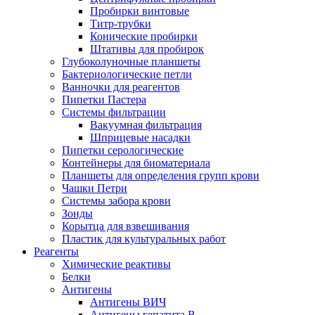
Пробирки винтовые
Титр-трубки
Конические пробирки
Штативы для пробирок
Глубоколуночные планшеты
Бактериологические петли
Ванночки для реагентов
Пипетки Пастера
Системы фильтрации
Вакуумная фильтрация
Шприцевые насадки
Пипетки серологические
Контейнеры для биоматериала
Планшеты для определения групп крови
Чашки Петри
Системы забора крови
Зонды
Корытца для взвешивания
Пластик для культуральных работ
Реагенты
Химические реактивы
Белки
Антигены
Антигены ВИЧ
Антигены гепатита B