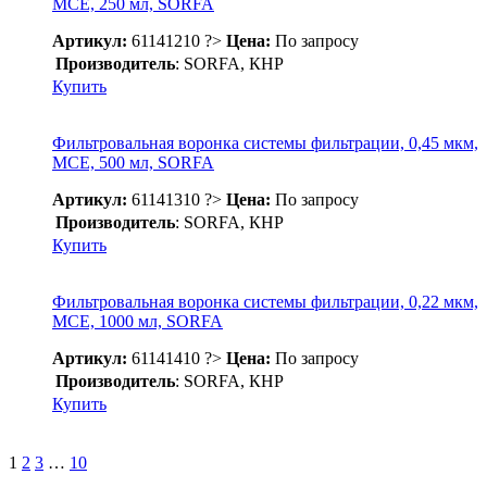
МСЕ, 250 мл, SORFA
Артикул:
61141210
?>
Цена:
По запросу
Производитель
: SORFA, КНР
Купить
Фильтровальная воронка системы фильтрации, 0,45 мкм,
МСЕ, 500 мл, SORFA
Артикул:
61141310
?>
Цена:
По запросу
Производитель
: SORFA, КНР
Купить
Фильтровальная воронка системы фильтрации, 0,22 мкм,
МСЕ, 1000 мл, SORFA
Артикул:
61141410
?>
Цена:
По запросу
Производитель
: SORFA, КНР
Купить
Навигация
1
2
3
…
10