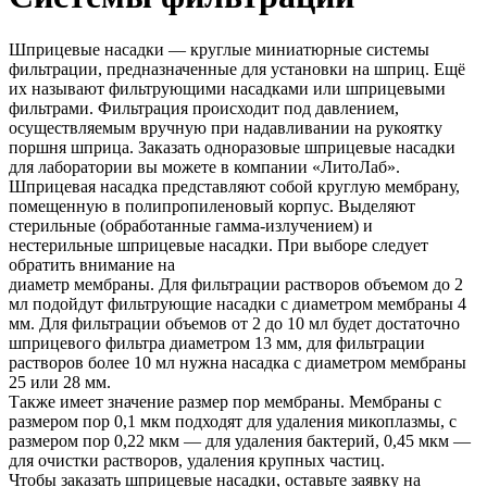
Шприцевые насадки — круглые миниатюрные системы
фильтрации, предназначенные
для установки на шприц. Ещё
их называют фильтрующими насадками или
шприцевыми
фильтрами. Фильтрация происходит под давлением,
осуществляемым вручную при надавливании на рукоятку
поршня шприца. Заказать одноразовые
шприцевые насадки
для лаборатории вы можете в компании
«ЛитоЛаб»
.
Шприцевая насадка представляют собой круглую мембрану,
помещенную в полипропиленовый корпус. Выделяют
стерильные (обработанные гамма-излучением) и
нестерильные шприцевые насадки. При выборе следует
обратить внимание на
диаметр мембраны. Для фильтрации растворов объемом до 2
мл подойдут
фильтрующие насадки с диаметром мембраны 4
мм. Для фильтрации объемов от 2 до
10 мл будет достаточно
шприцевого фильтра диаметром 13 мм, для фильтрации
растворов более 10 мл нужна насадка с диаметром мембраны
25 или 28 мм.
Также имеет значение размер пор мембраны. Мембраны с
размером пор 0,1 мкм
подходят для удаления микоплазмы, с
размером пор 0,22 мкм — для удаления
бактерий, 0,45 мкм —
для очистки растворов, удаления крупных частиц.
Чтобы заказать шприцевые насадки, оставьте заявку на