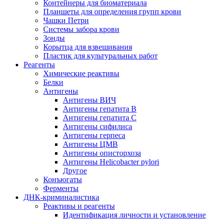
Контейнеры для биоматериала
Планшеты для определения групп крови
Чашки Петри
Системы забора крови
Зонды
Корытца для взвешивания
Пластик для культуральных работ
Реагенты
Химические реактивы
Белки
Антигены
Антигены ВИЧ
Антигены гепатита B
Антигены гепатита C
Антигены сифилиса
Антигены герпеса
Антигены ЦМВ
Антигены описторхоза
Антигены Helicobacter pylori
Другое
Конъюгаты
Ферменты
ДНК-криминалистика
Реактивы и реагенты
Идентификация личности и установление