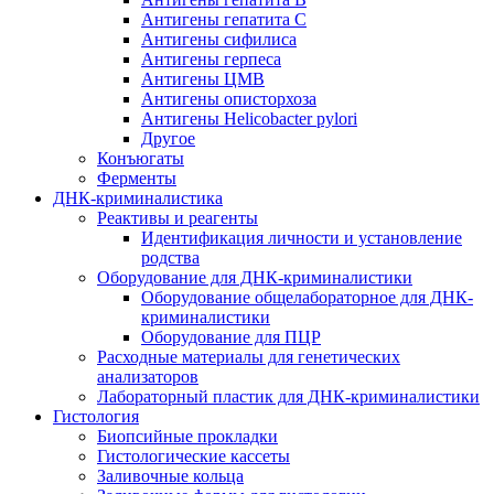
Антигены гепатита C
Антигены сифилиса
Антигены герпеса
Антигены ЦМВ
Антигены описторхоза
Антигены Helicobacter pylori
Другое
Конъюгаты
Ферменты
ДНК-криминалистика
Реактивы и реагенты
Идентификация личности и установление
родства
Оборудование для ДНК-криминалистики
Оборудование общелабораторное для ДНК-
криминалистики
Оборудование для ПЦР
Расходные материалы для генетических
анализаторов
Лабораторный пластик для ДНК-криминалистики
Гистология
Биопсийные прокладки
Гистологические кассеты
Заливочные кольца