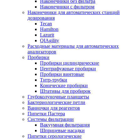
Наконечники без фильтра
Наконечники с фильтром
Наконечники для автоматических станций
дозирования
Tecan
Hamilton
Lazurit
QIAgility
Расходные материалы для автоматических
анализаторов
Пробирки
Пробирки цилиндрические
Центрифужные пробирки
Пробирки винтовые
Титр-трубки
Конические пробирки
Штативы для пробирок
Глубоколуночные планшеты
Бактериологические петли
Ванночки для реагентов
Пипетки Пастера
Системы фильтрации
Вакуумная фильтрация
Шприцевые насадки
Пипетки серологические