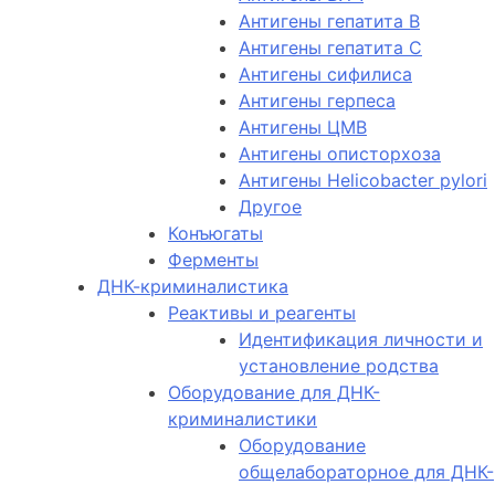
Антигены гепатита B
Антигены гепатита C
Антигены сифилиса
Антигены герпеса
Антигены ЦМВ
Антигены описторхоза
Антигены Helicobacter pylori
Другое
Конъюгаты
Ферменты
ДНК-криминалистика
Реактивы и реагенты
Идентификация личности и
установление родства
Оборудование для ДНК-
криминалистики
Оборудование
общелабораторное для ДНК-