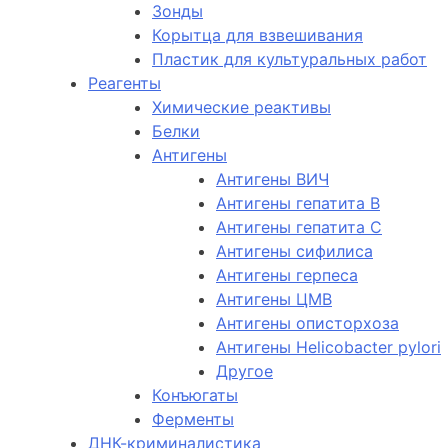
Зонды
Корытца для взвешивания
Пластик для культуральных работ
Реагенты
Химические реактивы
Белки
Антигены
Антигены ВИЧ
Антигены гепатита B
Антигены гепатита C
Антигены сифилиса
Антигены герпеса
Антигены ЦМВ
Антигены описторхоза
Антигены Helicobacter pylori
Другое
Конъюгаты
Ферменты
ДНК-криминалистика