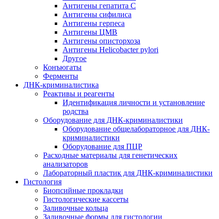
Антигены гепатита C
Антигены сифилиса
Антигены герпеса
Антигены ЦМВ
Антигены описторхоза
Антигены Helicobacter pylori
Другое
Конъюгаты
Ферменты
ДНК-криминалистика
Реактивы и реагенты
Идентификация личности и установление
родства
Оборудование для ДНК-криминалистики
Оборудование общелабораторное для ДНК-
криминалистики
Оборудование для ПЦР
Расходные материалы для генетических
анализаторов
Лабораторный пластик для ДНК-криминалистики
Гистология
Биопсийные прокладки
Гистологические кассеты
Заливочные кольца
Заливочные формы для гистологии