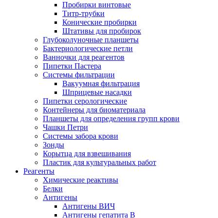
Пробирки винтовые
Титр-трубки
Конические пробирки
Штативы для пробирок
Глубоколуночные планшеты
Бактериологические петли
Ванночки для реагентов
Пипетки Пастера
Системы фильтрации
Вакуумная фильтрация
Шприцевые насадки
Пипетки серологические
Контейнеры для биоматериала
Планшеты для определения групп крови
Чашки Петри
Системы забора крови
Зонды
Корытца для взвешивания
Пластик для культуральных работ
Реагенты
Химические реактивы
Белки
Антигены
Антигены ВИЧ
Антигены гепатита B