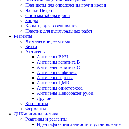
Планшеты для определения групп крови
Чашки Петри
Системы забора крови
Зонды
Корытца для взвешивания
Пластик для культуральных работ
Реагенты
Химические реактивы
Белки
Антигены
Антигены ВИЧ
Антигены гепатита B
Антигены гепатита C
Антигены сифилиса
Антигены герпеса
Антигены ЦМВ
Антигены описторхоза
Антигены Helicobacter pylori
Другое
Конъюгаты
Ферменты
ДНК-криминалистика
Реактивы и реагенты
Идентификация личности и установление