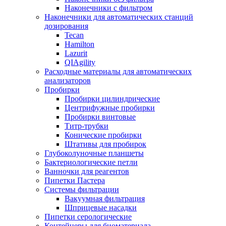
Наконечники с фильтром
Наконечники для автоматических станций
дозирования
Tecan
Hamilton
Lazurit
QIAgility
Расходные материалы для автоматических
анализаторов
Пробирки
Пробирки цилиндрические
Центрифужные пробирки
Пробирки винтовые
Титр-трубки
Конические пробирки
Штативы для пробирок
Глубоколуночные планшеты
Бактериологические петли
Ванночки для реагентов
Пипетки Пастера
Системы фильтрации
Вакуумная фильтрация
Шприцевые насадки
Пипетки серологические
Контейнеры для биоматериала