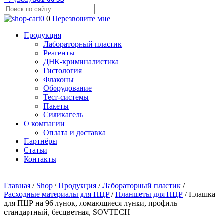
0
0
Перезвоните мне
Продукция
Лабораторный пластик
Реагенты
ДНК-криминалистика
Гистология
Флаконы
Оборудование
Тест-системы
Пакеты
Силикагель
О компании
Оплата и доставка
Партнёры
Статьи
Контакты
Главная
/
Shop
/
Продукция
/
Лабораторный пластик
/
Расходные материалы для ПЦР
/
Планшеты для ПЦР
/
Плашка
для ПЦР на 96 лунок, ломающиеся лунки, профиль
стандартный, бесцветная, SOVTECH