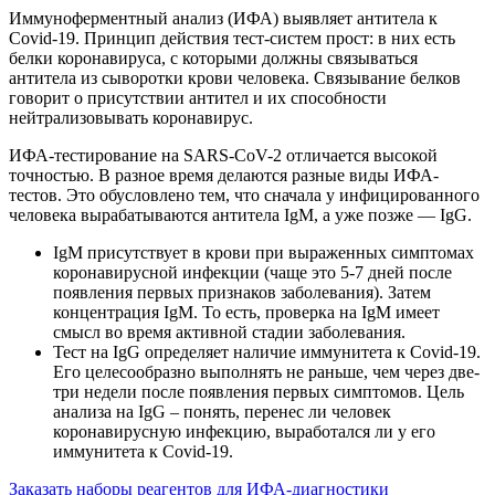
Иммуноферментный анализ (ИФА) выявляет антитела к
Covid-19. Принцип действия тест-систем прост: в них есть
белки коронавируса, с которыми должны связываться
антитела из сыворотки крови человека. Связывание белков
говорит о присутствии антител и их способности
нейтрализовывать коронавирус.
ИФА-тестирование на SARS-CoV-2 отличается высокой
точностью. В разное время делаются разные виды ИФА-
тестов. Это обусловлено тем, что сначала у инфицированного
человека вырабатываются антитела IgM, а уже позже — IgG.
IgM присутствует в крови при выраженных симптомах
коронавирусной инфекции (чаще это 5-7 дней после
появления первых признаков заболевания). Затем
концентрация IgM. То есть, проверка на IgM имеет
смысл во время активной стадии заболевания.
Тест на IgG определяет наличие иммунитета к Covid-19.
Его целесообразно выполнять не раньше, чем через две-
три недели после появления первых симптомов. Цель
анализа на IgG – понять, перенес ли человек
коронавирусную инфекцию, выработался ли у его
иммунитета к Covid-19.
Заказать наборы реагентов для ИФА-диагностики