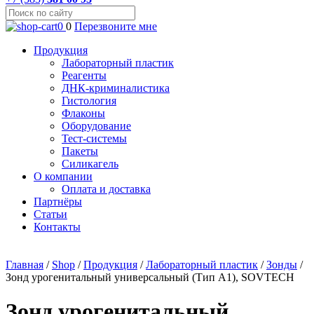
0
0
Перезвоните мне
Продукция
Лабораторный пластик
Реагенты
ДНК-криминалистика
Гистология
Флаконы
Оборудование
Тест-системы
Пакеты
Силикагель
О компании
Оплата и доставка
Партнёры
Статьи
Контакты
Главная
/
Shop
/
Продукция
/
Лабораторный пластик
/
Зонды
/
Зонд урогенитальный универсальный (Тип А1), SOVTECH
Зонд урогенитальный