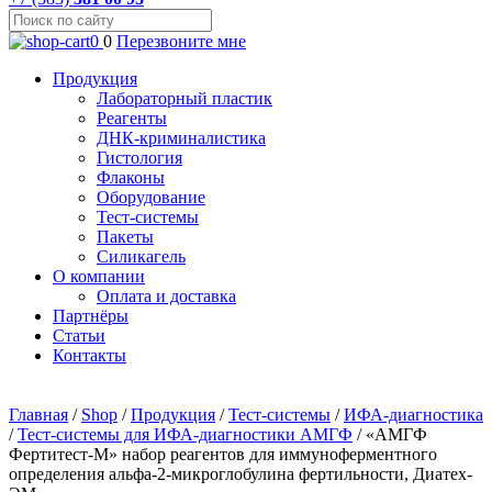
0
0
Перезвоните мне
Продукция
Лабораторный пластик
Реагенты
ДНК-криминалистика
Гистология
Флаконы
Оборудование
Тест-системы
Пакеты
Силикагель
О компании
Оплата и доставка
Партнёры
Статьи
Контакты
Главная
/
Shop
/
Продукция
/
Тест-системы
/
ИФА-диагностика
/
Тест-системы для ИФА-диагностики АМГФ
/
«АМГФ
Фертитест-М» набор реагентов для иммуноферментного
определения альфа-2-микроглобулина фертильности, Диатех-