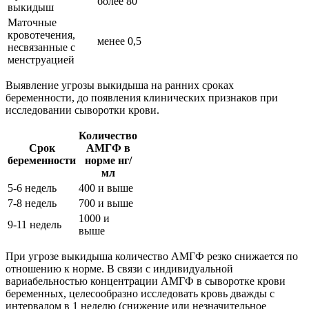
более 80
выкидыш
Маточные
кровотечения,
менее 0,5
несвязанные с
менструацией
Выявление угрозы выкидыша на ранних сроках
беременности, до появления клинических признаков при
исследовании сыворотки крови.
Количество
Срок
АМГФ в
беременности
норме нг/
мл
5-6 недель
400 и выше
7-8 недель
700 и выше
1000 и
9-11 недель
выше
При угрозе выкидыша количество АМГФ резко снижается по
отношению к норме. В связи с индивидуальной
вариабельностью концентрации АМГФ в сыворотке крови
беременных, целесообразно исследовать кровь дважды с
интервалом в 1 неделю (снижение или незначительное