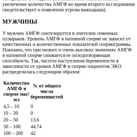
увеличение количества АМГФ во время второго исследования
свидетельствует о появлении угрозы выкидыша).
МУЖЧИНЫ
У мужчин АМГФ синтезируется в эпителии семенных
пузырьков. Уровень АМГФ в нативной сперме не зависит от
качественных и количественных показателей спермограммы.
Показано, что при низких и очень высоких значениях АМГФ
в нативной сперме снижается ее оплодотворяющая
способность. Так, частота наступления беременности в
зависимости от уровня АМГФ в сперме пациентов ЭКО
распределилась следующим образом:
Количество
% от общего
АМГФ в
числа
сперме мкг/
беременностей
мл
4,5 – 10
0
10 – 20
0
20 – 50
13,6
50 – 100
44,74
100 – 200
42