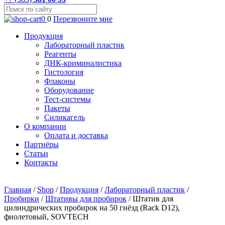
0
0
Перезвоните мне
Продукция
Лабораторный пластик
Реагенты
ДНК-криминалистика
Гистология
Флаконы
Оборудование
Тест-системы
Пакеты
Силикагель
О компании
Оплата и доставка
Партнёры
Статьи
Контакты
Главная
/
Shop
/
Продукция
/
Лабораторный пластик
/
Пробирки
/
Штативы для пробирок
/
Штатив для
цилиндрических пробирок на 50 гнёзд (Rack D12),
фиолетовый, SOVTECH