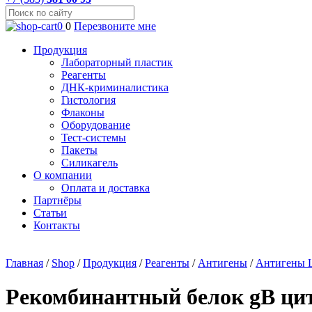
0
0
Перезвоните мне
Продукция
Лабораторный пластик
Реагенты
ДНК-криминалистика
Гистология
Флаконы
Оборудование
Тест-системы
Пакеты
Силикагель
О компании
Оплата и доставка
Партнёры
Статьи
Контакты
Главная
/
Shop
/
Продукция
/
Реагенты
/
Антигены
/
Антигены
Рекомбинантный белок gB ци