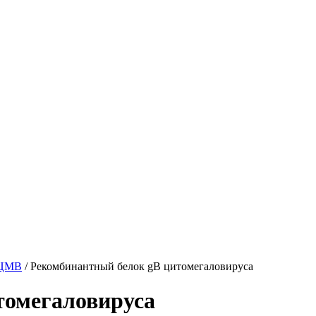
 ЦМВ
/
Рекомбинантный белок gB цитомегаловируса
томегаловируса