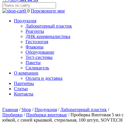
0
0
Перезвоните мне
Продукция
Лабораторный пластик
Реагенты
ДНК-криминалистика
Гистология
Флаконы
Оборудование
Тест-системы
Пакеты
Силикагель
О компании
Оплата и доставка
Партнёры
Статьи
Контакты
Главная
/
Shop
/
Продукция
/
Лабораторный пластик
/
Пробирки
/
Пробирки винтовые
/
Пробирка Винтовая 5 мл с
юбкой, c синей крышкой, стерильная, 100 шт/уп, SOVTECH