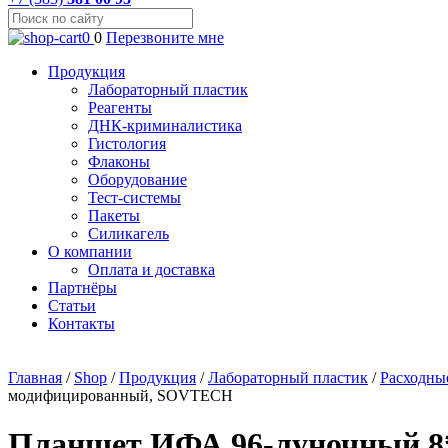
0
0
Перезвоните мне
Продукция
Лабораторный пластик
Реагенты
ДНК-криминалистика
Гистология
Флаконы
Оборудование
Тест-системы
Пакеты
Силикагель
О компании
Оплата и доставка
Партнёры
Статьи
Контакты
Главная
/
Shop
/
Продукция
/
Лабораторный пластик
/
Расходны
модифицированный, SOVTECH
Планшет ИФА 96-луночный 8*