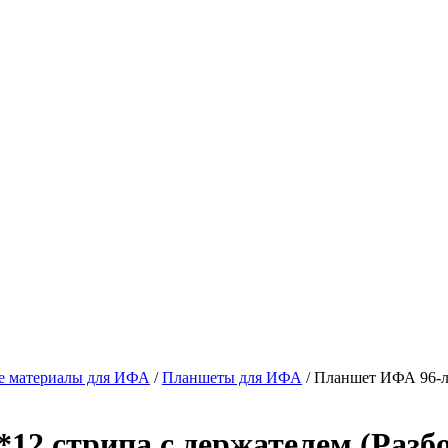
е материалы для ИФА
/
Планшеты для ИФА
/
Планшет ИФА 96-лу
12 стрипа с держателем (Разб