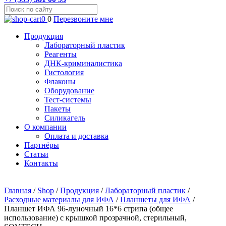
0
0
Перезвоните мне
Продукция
Лабораторный пластик
Реагенты
ДНК-криминалистика
Гистология
Флаконы
Оборудование
Тест-системы
Пакеты
Силикагель
О компании
Оплата и доставка
Партнёры
Статьи
Контакты
Главная
/
Shop
/
Продукция
/
Лабораторный пластик
/
Расходные материалы для ИФА
/
Планшеты для ИФА
/
Планшет ИФА 96-луночный 16*6 стрипа (общее
использование) с крышкой прозрачной, стерильный,