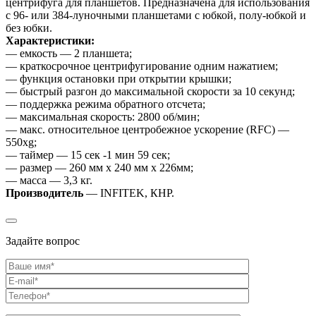
центрифуга для планшетов. Предназначена для использования
с 96- или 384-луночными планшетами с юбкой, полу-юбкой и
без юбки.
Характеристики:
— емкость — 2 планшета;
— краткосрочное центрифугирование одним нажатием;
— функция остановки при открытии крышки;
— быстрый разгон до максимальной скорости за 10 секунд;
— поддержка режима обратного отсчета;
— максимальная скорость: 2800 об/мин;
— макс. относительное центробежное ускорение (RFC) —
550xg;
— таймер — 15 сек -1 мин 59 сек;
— размер — 260 мм x 240 мм x 226мм;
— масса — 3,3 кг.
Производитель
— INFITEK, КНР.
Задайте вопрос