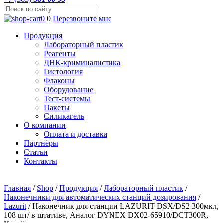
0
0
Перезвоните мне
Продукция
Лабораторный пластик
Реагенты
ДНК-криминалистика
Гистология
Флаконы
Оборудование
Тест-системы
Пакеты
Силикагель
О компании
Оплата и доставка
Партнёры
Статьи
Контакты
Главная
/
Shop
/
Продукция
/
Лабораторный пластик
/
Наконечники для автоматических станций дозирования
/
Lazurit
/
Наконечник для станции LAZURIT DSX/DS2 300мкл,
108 шт/ в штативе, Аналог DYNEX DX02-65910/DCT300R,