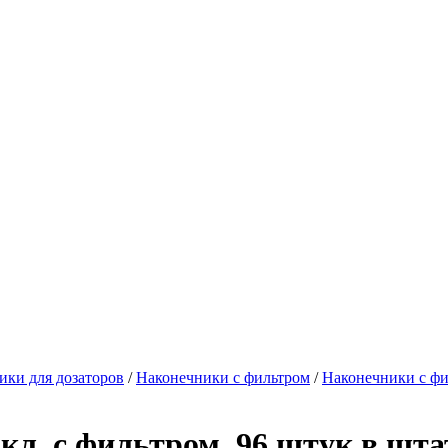
ики для дозаторов
/
Наконечники с фильтром
/
Наконечники с фи
кл, с фильтром, 96 штук в шта