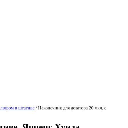
льтром в штативе
/
Наконечник для дозатора 20 мкл, с
тиве, Янченг Хуида