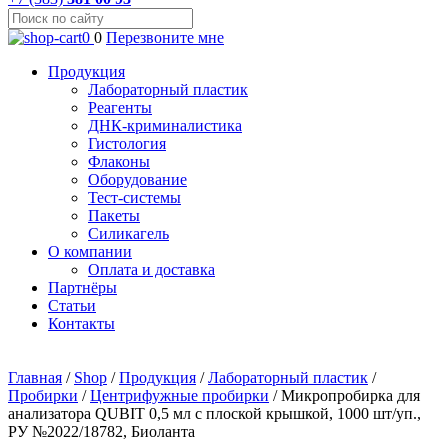
0
0
Перезвоните мне
Продукция
Лабораторный пластик
Реагенты
ДНК-криминалистика
Гистология
Флаконы
Оборудование
Тест-системы
Пакеты
Силикагель
О компании
Оплата и доставка
Партнёры
Статьи
Контакты
Главная
/
Shop
/
Продукция
/
Лабораторный пластик
/
Пробирки
/
Центрифужные пробирки
/
Микропробирка для
анализатора QUBIT 0,5 мл с плоской крышкой, 1000 шт/уп.,
РУ №2022/18782, Биоланта