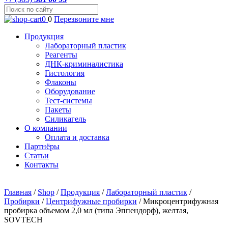
0
0
Перезвоните мне
Продукция
Лабораторный пластик
Реагенты
ДНК-криминалистика
Гистология
Флаконы
Оборудование
Тест-системы
Пакеты
Силикагель
О компании
Оплата и доставка
Партнёры
Статьи
Контакты
Главная
/
Shop
/
Продукция
/
Лабораторный пластик
/
Пробирки
/
Центрифужные пробирки
/
Микроцентрифужная
пробирка объемом 2,0 мл (типа Эппендорф), желтая,
SOVTECH