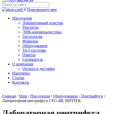
0
0
Перезвоните мне
Продукция
Лабораторный пластик
Реагенты
ДНК-криминалистика
Гистология
Флаконы
Оборудование
Тест-системы
Пакеты
Силикагель
О компании
Оплата и доставка
Партнёры
Статьи
Контакты
Главная
/
Shop
/
Продукция
/
Оборудование
/
Центрифуги
/
Лабораторная центрифуга CFG-4B, INFITEK
Лабораторная центрифуга