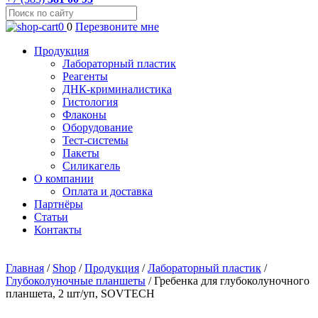
0
0
Перезвоните мне
Продукция
Лабораторный пластик
Реагенты
ДНК-криминалистика
Гистология
Флаконы
Оборудование
Тест-системы
Пакеты
Силикагель
О компании
Оплата и доставка
Партнёры
Статьи
Контакты
Главная
/
Shop
/
Продукция
/
Лабораторный пластик
/
Глубоколуночные планшеты
/
Гребенка для глубоколуночного
планшета, 2 шт/уп, SOVTECH