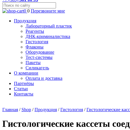
0
0
Перезвоните мне
Продукция
Лабораторный пластик
Реагенты
ДНК-криминалистика
Гистология
Флаконы
Оборудование
Тест-системы
Пакеты
Силикагель
О компании
Оплата и доставка
Партнёры
Статьи
Контакты
Главная
/
Shop
/
Продукция
/
Гистология
/
Гистологические кас
Гистологические кассеты со