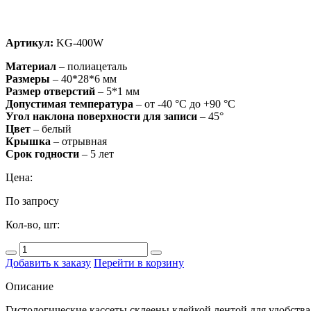
Артикул:
KG-400W
Материал
– полиацеталь
Размеры
– 40*28*6 мм
Размер
отверстий
– 5*1 мм
Допустимая
температура
– от -40 °C до +90 °C
Угол наклона поверхности для записи
– 45°
Цвет
– белый
Крышка
– отрывная
Срок
годности
– 5 лет
Цена:
По запросу
Кол-во, шт:
Добавить к заказу
Перейти в корзину
Описание
Гистологические кассеты склеены клейкой лентой для удобства