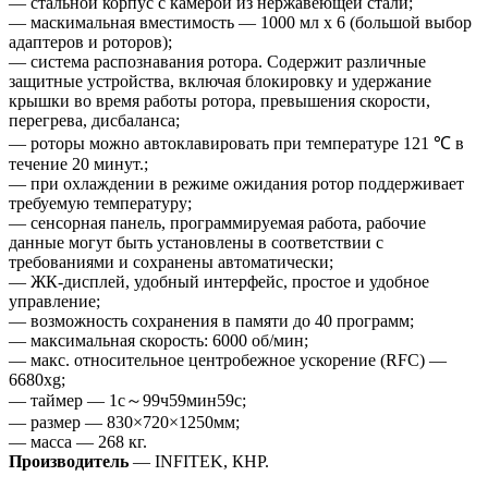
— стальной корпус с камерой из нержавеющей стали;
— маскимальная вместимость — 1000 мл х 6 (большой выбор
адаптеров и роторов);
— система распознавания ротора. Содержит различные
защитные устройства, включая блокировку и удержание
крышки во время работы ротора, превышения скорости,
перегрева, дисбаланса;
— роторы можно автоклавировать при температуре 121 ℃ в
течение 20 минут.;
— при охлаждении в режиме ожидания ротор поддерживает
требуемую температуру;
— сенсорная панель, программируемая работа, рабочие
данные могут быть установлены в соответствии с
требованиями и сохранены автоматически;
— ЖК-дисплей, удобный интерфейс, простое и удобное
управление;
— возможность сохранения в памяти до 40 программ;
— максимальная скорость: 6000 об/мин;
— макс. относительное центробежное ускорение (RFC) —
6680xg;
— таймер — 1с～99ч59мин59с;
— размер — 830×720×1250мм;
— масса — 268 кг.
Производитель
— INFITEK, КНР.