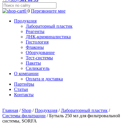
0
0
Перезвоните мне
Продукция
Лабораторный пластик
Реагенты
ДНК-криминалистика
Гистология
Флаконы
Оборудование
Тест-системы
Пакеты
Силикагель
О компании
Оплата и доставка
Партнёры
Статьи
Контакты
Главная
/
Shop
/
Продукция
/
Лабораторный пластик
/
Системы фильтрации
/
Бутыль 250 мл для фильтровальной
системы, SORFA