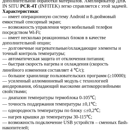
дополнительной обработки материалов. Амплификатор ДНК
IN SITU
PCR-4T
(INFITEK) легко справляется с этой задачей.
Характеристики
:
— имеет операционную систему Android и 8-дюймовый
емкостный сенсорный экран;
— возможность управления через мобильный телефон
посредством Wi-Fi;
— имеет несколько реакционных блоков в качестве
дополнительной опции;
— долговечные нагревательные/охлаждающие элементы и
точный контроль температуры;
— автоматическая защита от отключения питания;
— быстрая скорость нагрева и охлаждения (скорость
линейного изменения составляет 4 ℃/с);
— большое хранилище пользовательских программ (≥10000);
— усиленный аллюминиевый модуль с технологией
анодирования, обладающий высокими антикоррозийными
свойствами;
— диапазон температуры термоблока 0-105℃;
— точность поддержания температуры ±0,1℃;
— однородность температуры по блоку ≤±0,2℃;
— нагрев крышки до температуры 30-115℃;
— возможность подключение USB устройств – сменных flash-
накопителей;