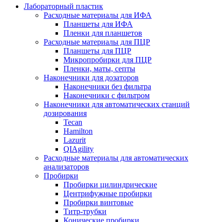
Лабораторный пластик
Расходные материалы для ИФА
Планшеты для ИФА
Пленки для планшетов
Расходные материалы для ПЦР
Планшеты для ПЦР
Микропробирки для ПЦР
Пленки, маты, септы
Наконечники для дозаторов
Наконечники без фильтра
Наконечники с фильтром
Наконечники для автоматических станций
дозирования
Tecan
Hamilton
Lazurit
QIAgility
Расходные материалы для автоматических
анализаторов
Пробирки
Пробирки цилиндрические
Центрифужные пробирки
Пробирки винтовые
Титр-трубки
Конические пробирки