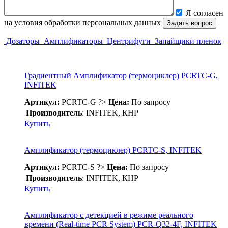
Я согласен
на условия обработки персональных данных
Дозаторы
Амплификаторы
Центрифуги
Запайщики пленок
Градиентный Амплификатор (термоциклер) PCRTC-G,
INFITEK
Артикул:
PCRTC-G
?>
Цена:
По запросу
Производитель
: INFITEK, КНР
Купить
Амплификатор (термоциклер) PCRTC-S, INFITEK
Артикул:
PCRTC-S
?>
Цена:
По запросу
Производитель
: INFITEK, КНР
Купить
Амплификатор с детекцией в режиме реального
времени (Real-time PCR System) PCR-Q32-4F, INFITEK