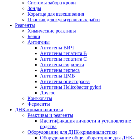
Системы забора крови
Зонды
Корытца для взвешивания
Пластик для культуральных работ
Реагенты
Химические реактивы
Белки
Антигены
Антигены ВИЧ
Антигены гепатита B
Антигены гепатита C
Антигены сифилиса
Антигены герпеса
Антигены ЦМВ
Антигены описторхоза
Антигены Helicobacter pylori
Другое
Конъюгаты
Ферменты
ДНК-криминалистика
Реактивы и реагенты
Идентификация личности и установление
родства
Оборудование для ДНК-криминалистики
Оборудование общелабораторное для ДНК-