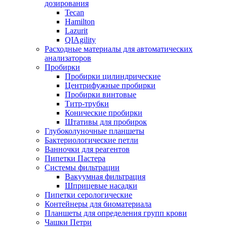
дозирования
Tecan
Hamilton
Lazurit
QIAgility
Расходные материалы для автоматических
анализаторов
Пробирки
Пробирки цилиндрические
Центрифужные пробирки
Пробирки винтовые
Титр-трубки
Конические пробирки
Штативы для пробирок
Глубоколуночные планшеты
Бактериологические петли
Ванночки для реагентов
Пипетки Пастера
Системы фильтрации
Вакуумная фильтрация
Шприцевые насадки
Пипетки серологические
Контейнеры для биоматериала
Планшеты для определения групп крови
Чашки Петри