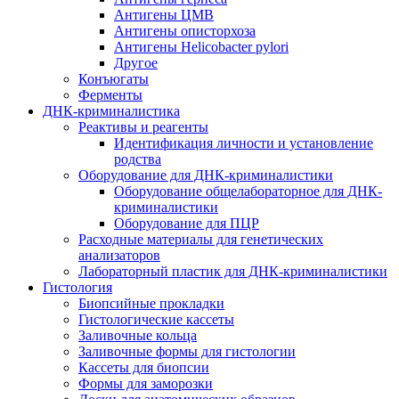
Антигены ЦМВ
Антигены описторхоза
Антигены Helicobacter pylori
Другое
Конъюгаты
Ферменты
ДНК-криминалистика
Реактивы и реагенты
Идентификация личности и установление
родства
Оборудование для ДНК-криминалистики
Оборудование общелабораторное для ДНК-
криминалистики
Оборудование для ПЦР
Расходные материалы для генетических
анализаторов
Лабораторный пластик для ДНК-криминалистики
Гистология
Биопсийные прокладки
Гистологические кассеты
Заливочные кольца
Заливочные формы для гистологии
Кассеты для биопсии
Формы для заморозки