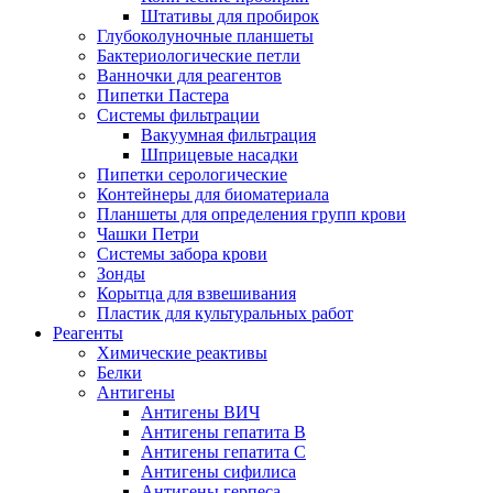
Штативы для пробирок
Глубоколуночные планшеты
Бактериологические петли
Ванночки для реагентов
Пипетки Пастера
Системы фильтрации
Вакуумная фильтрация
Шприцевые насадки
Пипетки серологические
Контейнеры для биоматериала
Планшеты для определения групп крови
Чашки Петри
Системы забора крови
Зонды
Корытца для взвешивания
Пластик для культуральных работ
Реагенты
Химические реактивы
Белки
Антигены
Антигены ВИЧ
Антигены гепатита B
Антигены гепатита C
Антигены сифилиса
Антигены герпеса